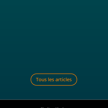
Il y a des cyclistes qui roulent pour voyager. D’autres qui
roulent pour performer. Et puis il y a...
Tous les articles