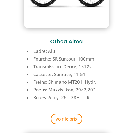
Orbea Alma
Cadre: Alu
Fourche:
SR Suntour
, 100mm
Transmission:
Deore, 1×12
v
Cassette:
Sunrace, 11-51
Freins:
Shimano MT201
, Hydr.
Pneus:
Maxxis Ikon
, 29×2,20″
Roues: Alloy, 26c, 28H, TLR
Voir le prix