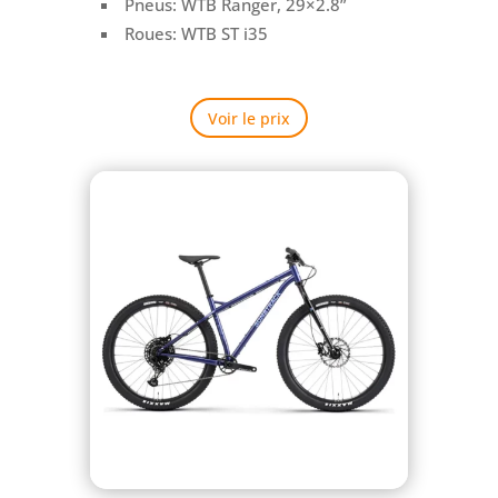
Pneus:
WTB Ranger, 29×2.8”
Roues: WTB ST i35
Voir le prix