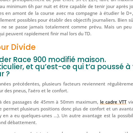
au minimum 6h par nuit et être capable de tenir jour après jo
ures en amont de la course avec ma compagne à étudier le D+,
lement possibles pour établir des objectifs journaliers. Bien sûr
rien ne se passe jamais totalement comme prévu. Mais un peu
qui peuvent rapidement finir mal lors du TD.
our Divide
ider Race 900 modifié maison.
culier, et qu’est-ce qui t’a poussé à
r ?
nnées précédentes, plusieurs facteurs reviennent régulièreme
 des pneus, l’aéro et le confort.
s à des passages de 45mm à 50mm maximum,
le cadre VTT
vi
me permet plusieurs positions donc plus de confort et un avant
l y en a eu quelques-unes …). Un autre avantage est la possibil
rand débattement.