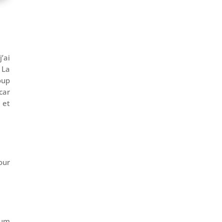
’ai
 La
oup
car
 et
our
mum