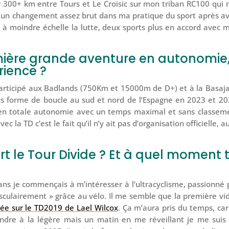
r 300+ km entre Tours et Le Croisic sur mon triban RC100 qui 
é un changement assez brut dans ma pratique du sport après av
t à moindre échelle la lutte, deux sports plus en accord avec 
emière grande aventure en autonomie
rience ?
participé aux Badlands (750Km et 15000m de D+) et à la Basaj
s forme de boucle au sud et nord de l’Espagne en 2023 et 20
e en totale autonomie avec un temps maximal et sans classem
c la TD c’est le fait qu’il n’y ait pas d’organisation officielle, a
le Tour Divide ? Et à quel moment 
 ans je commençais à m’intéresser à l’ultracyclisme, passionné 
usculairement » grâce au vélo. Il me semble que la première vi
trée sur le TD2019 de Lael Wilcox
. Ça m’aura pris du temps, car
ndre à la légère mais un matin en me réveillant je me suis 