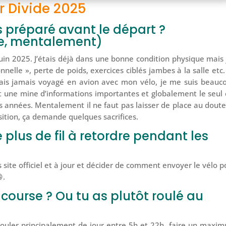
r Divide 2025
 préparé avant le départ ?
ue, mentalement)
in 2025. J’étais déjà dans une bonne condition physique mais j
elle », perte de poids, exercices ciblés jambes à la salle etc.
avais jamais voyagé en avion avec mon vélo, je me suis beauc
t une mine d’informations importantes et globalement le seul 
 des années. Mentalement il ne faut pas laisser de place au doute
ition, ça demande quelques sacrifices.
 plus de fil à retordre pendant les
s site officiel et à jour et décider de comment envoyer le vélo p
.
 course ? Ou tu as plutôt roulé au
e rouler principalement de jour entre 5h et 22h, faire un maxi