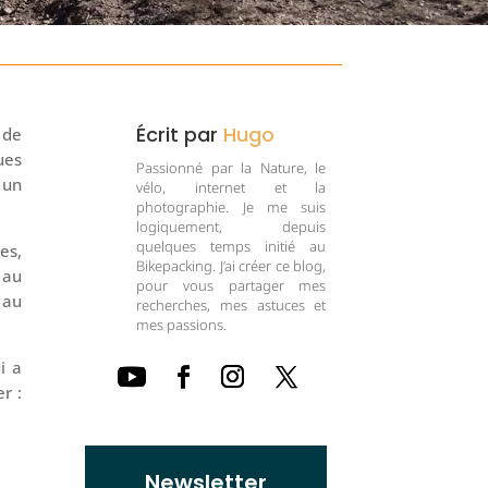
Écrit par
Hugo
 de
ues
Passionné par la Nature, le
 un
vélo, internet et la
photographie. Je me suis
logiquement, depuis
quelques temps initié au
es,
Bikepacking. J’ai créer ce blog,
 au
pour vous partager mes
 au
recherches, mes astuces et
mes passions.
i a
r :
Newsletter