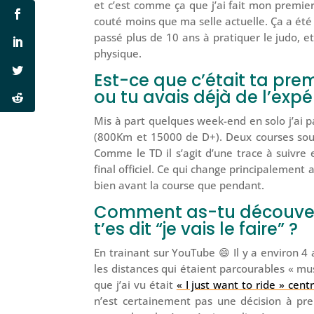
et c’est comme ça que j’ai fait mon premie
couté moins que ma selle actuelle. Ça a ét
passé plus de 10 ans à pratiquer le judo, e
physique.
Est-ce que c’était ta pr
ou tu avais déjà de l’expé
Mis à part quelques week-end en solo j’ai 
(800Km et 15000 de D+). Deux courses sou
Comme le TD il s’agit d’une trace à suivr
final officiel. Ce qui change principalement ave
bien avant la course que pendant.
Comment as-tu découvert 
t’es dit “je vais le faire” ?
En trainant sur YouTube 😄 Il y a environ 4
les distances qui étaient parcourables « m
que j’ai vu était
« I just want to ride » cen
n’est certainement pas une décision à pre