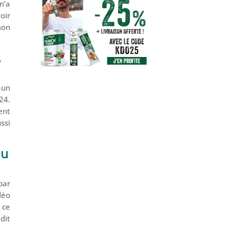
m’a
oir
mon
,
aun
24.
ent
ussi
tu
par
déo
 ce
dit