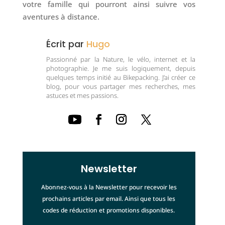
votre famille qui pourront ainsi suivre vos
aventures à distance.
Écrit par
Hugo
Passionné par la Nature, le vélo, internet et la
photographie. Je me suis logiquement, depuis
quelques temps initié au Bikepacking. J’ai créer ce
blog, pour vous partager mes recherches, mes
astuces et mes passions.
Newsletter
Abonnez-vous à la Newsletter pour recevoir les
prochains articles par email. Ainsi que tous les
codes de réduction et promotions disponibles.