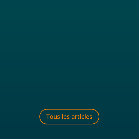
Il y a des cyclistes qui roulent pour voyager. D’autres qui
roulent pour performer. Et puis il y a...
Tous les articles