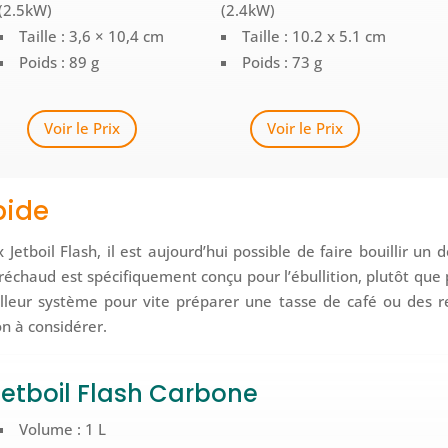
(2.5kW)
(2.4kW)
Taille : 3,6 × 10,4 cm
Taille : 10.2 x 5.1 cm
Poids : 89 g
Poids : 73 g
Voir le Prix
Voir le Prix
pide
etboil Flash, il est aujourd’hui possible de faire bouillir un 
réchaud est spécifiquement conçu pour l’ébullition, plutôt que
eilleur système pour vite préparer une tasse de café ou des 
on à considérer.
Jetboil Flash Carbone
Volume : 1 L