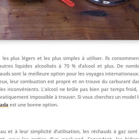
 les plus légers et les plus simples à utiliser. Ils consomme
d’autres liquides alcoolisés à 70 % d’alcool et plus. De nom
auds sont la meilleure option pour les voyages internationaux
ieux, leur combustion est propre et on trouve du carburant da
des inconvénients. L’alcool ne brûle pas bien par temps froid, 
pratiquement impossible à trouver. Si vous cherchez un model 
xada
est une bonne option.
eau et à leur simplicité d’utilisation, les réchauds à gaz sont
nt, pour les sorties d’un week-end. Cependant, les bidon