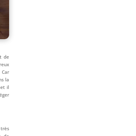
nt de
breux
. Car
ns la
et il
léger
 très
s de