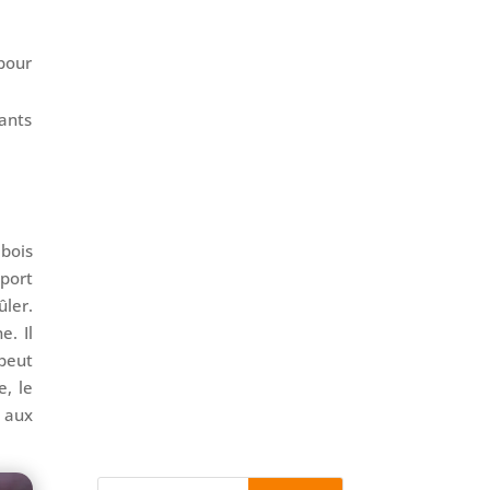
pour
ants
 bois
sport
ûler.
e. Il
Je dois l'avouer, j'ai été très
peut
content lorsque j'ai découvert la
e, le
nouvelle gamme bikepacking
, aux
Decathlon. Vous avez...