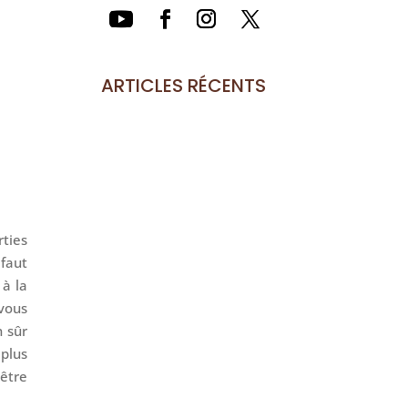
ARTICLES RÉCENTS
rties
 faut
à la
vous
n sûr
Pour être honnête, j'ai longtemps
 plus
pensé qu'une banane n'avait rien
 être
à faire sur un vélo. Je trouvais ça
peu esthétique,...